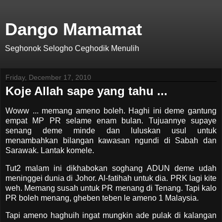
Dango Mamamat
Seghonok Selogho Ceghodik Menulih
Friday, December 17, 2010
Koje Allah sape yang tahu ...
Woww ... memang ameno boleh. Haghi ini deme gantung
empat MP PR selame enam bulan. Tujuannye supaye
senang deme minde dan luluskan usul untuk
menambahkan bilangan kawasan ngundi di Sabah dan
Sarawak. Lantak komele.
Tut2 malam ini dikhabokan soghang ADUN deme udah
meninggei dunia di Johor. Al-fatihah untuk dia. PRK lagi kite
weh. Memang susah untuk PR menang di Tenang. Tapi kalo
PR boleh menang, gheben teben le ameno 1 Malaysia.
Tapi ameno haghuih ingat mungkin ade pulak di kalangan