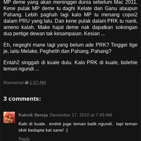
MP deme yang akan meninggei dunia sebelum Mac 2011.
Kene pulak MP deme tu daghi Kelate dan Ganu ataupun
Pahang. Lebih paghah lagi kalo MP tu menang copoi2
dalam PRU yang lalu. Dan kene pulak dalam PRK tu nanti,
ameno kalah. Make hajat deme nak dapatkan sokongan
dua pertige dewan tak kesampaian. Kesian ...
Eh, negeghi mane lagi yang belum ade PRK? Tinggei tige
je, iaitu Melake, Peghelih dan Pahang, Pahang?
Entah2 singgah di kuale dulu. Kalo PRK di kuale, bolehle
teman ngundi ...
Mamamat
di
1:07 AM
3 comments:
Kakcik Seroja
December 17, 2010 at 7:49 AM
Kalo di kuale.. endok juge teman balik ngundi.. tapi teman
idok bedapta kat sane! :(
Reply